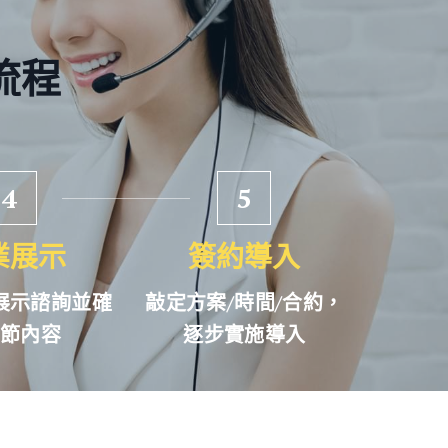
流程
4
5
業展示
簽約導入
展示諮詢並確
敲定方案/時間/合約，
節內容
逐步實施導入