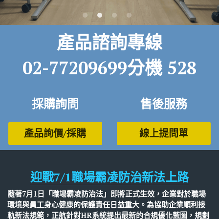
醫療
股東專區
產品諮詢專線
ESG永續經營
金屬加工
02-77209699分機 528
隱私權政策指南
零售業
聯絡正航
食品安全
採購詢問
售後服務
MES 車間管理
產品詢價/採購
線上提問單
標竿客戶
電子發票
迎戰7/1職場霸凌防治新法上路
圖書印刷出版
隨著7月1日「職場霸凌防治法」即將正式生效，企業對於職場
研討會展覽
環境與員工身心健康的保護責任日益重大。為協助企業順利接
軌新法規範，正航針對HR系統提出最新的合規優化藍圖，規劃