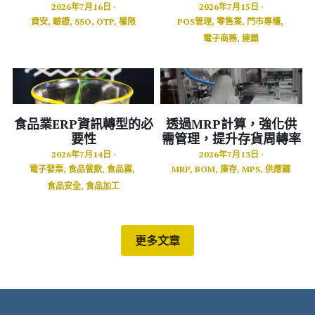
2026年7月16日
·
2026年7月15日
·
資安,
驗證,
SSO,
OTP,
權限
POS管理,
零售業,
門市專櫃,
電子商務,
連鎖
食品業ERP資訊轉型的必
透過MRP計算，強化供
要性
需管理，提升存貨周轉率
2026年7月14日
·
2026年7月13日
·
電子發票,
食品餐飲,
食品雲,
MRP,
BOM,
庫存,
MPS,
供應鏈
食品安全,
食品加工
更多文章