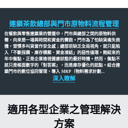
財團法人
連鎖茶飲總部與門市原物料流程管理
WMS
在餐飲與零售連鎖業的營運中，門市與總部之間的原物料供
加盟連鎖
需，向來是一場與時間和資金的賽跑。門市為了怕缺貨痛失商
機，習慣多叫貨當作安全感；總部若缺乏全局視角，就只能陷
鋼鐵業
入「不斷採購、庫存積壓、資金凍結」的惡性循環。剛結束的
年中盤點，正是企業檢視健康狀態的最好時機。然而，盤點不
紡織
該只是帳面數字的「對答案」，而是庫存優化的起點。結合連
鎖門市的數位協同管理，導入 MRP（物料需求計劃
...
深入瞭解
帳款管理
食品餐飲
食品雲
適用各型企業之管理解決
方案