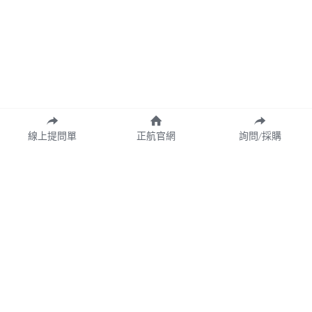
線上提問單
正航官網
詢問/採購
業務諮詢專線 02-77209699 分機 528
webservice@chi.com.tw
COPYRIGHT © 2026 CHING HANG INFORMATION 