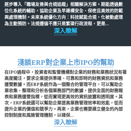
逐步導入「職場友善與合規追蹤」相關解決方案。期能透過數
POS管理
位化系統的輔助，協助企業及早建構安全、保密且高效的防範
與處理機制。
未來系統優化方向：科技賦能合規，化被動處理
BI商業智慧
為主動預防。法規遵循不應只是繁瑣行政流程，更是
...
深入瞭解
製造業 工業4
IFRS
一例一休
淺談ERP對企業上市IPO的幫助
在IPO過程中，投資者和監管機構對企業的財務和業務狀況有著
基本工資
高度關注，要求企業提供準確、可靠和即時的財務資訊和業務
運營數據。而ERP系統作為一個整合的管理平台，可以幫助企
設備
業收集、整理和分析各個業務部門的數據，提供全面的財務報
表和業務運營指標，從而實現更高效的資訊披露和透明度。其
CRM客戶關係管理
次，ERP系統還可以幫助企業提高業務管理效率和效能，從而
提升企業的價值和競爭力。再來，企業也需要建立健全的內部
固定資產
控制制度和風險管理機制，以確保
...
深入瞭解
食品加工