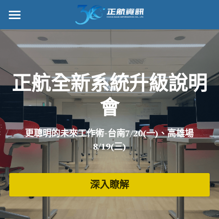
×
部落格分類
正航首頁
所有博客分類
數位轉型
正航全新系統升級說明
五金
管理功能
會
財務
標竿客戶
電子商務
詢問/採購
更聰明的未來工作術-台南7/20(一)、高雄場
8/19(三)
IPO
客戶服務
專案管理
正航願景
深入瞭解
雲端
關於正航
打卡
工作機會
搜索