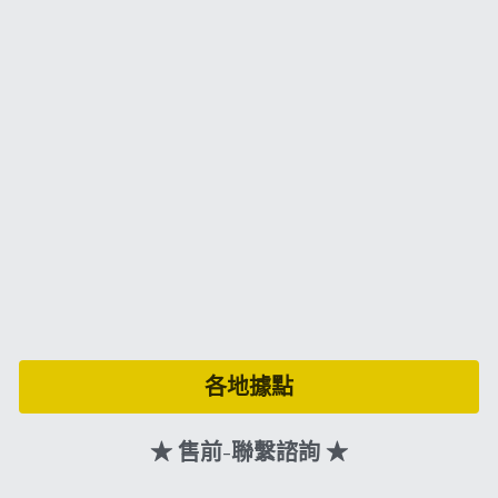
各地據點
★ 售前-
聯繫
諮詢 
★