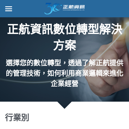
×
部落格分類
正航首頁
正航資訊數位轉型解決
所有博客分類
數位轉型
方案
五金
管理功能
財務
標竿客戶
選擇您的數位轉型，透過了解正航提供
的管理技術，如何利用商業邏輯來進化
電子商務
詢問/採購
企業經營
IPO
客戶服務
專案管理
正航願景
雲端
關於正航
行業別
打卡
工作機會
搜索