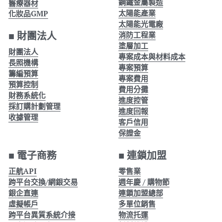
鋼鐵金屬製造
醫療器材
POS管理
太陽能產業
化妝品GMP
太陽能光電廠
BI商業智慧
■ 
財團法人
消防工程業
塗層加工
財團法人
製造業 工業4
專案成本與材料成本
長照機構
專案預算
籌編預算
IFRS
專案費用
預算控制
費用分攤
財務系統化
進度控管
一例一休
採訂購計劃管理
進度回報
收據管理
客戶信用
基本工資
保證金
設備
■ 
電子商務
■ 
連鎖加盟
CRM客戶關係管理
正航API
零售業
跨平台交換/網銀交易
週年慶 / 購物節
銀企直連
連鎖加盟總部
固定資產
虛擬帳戶
多單位銷售
跨平台異質系統介接
物流托運
食品加工