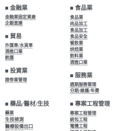
■ 金融業
■ 
食品業
醫療
股東專區
金融業固定資產
食品業
企銀直連
肉品加工
ESG永續經營
金屬加工
食品加工
■ 
貿易
食品安全
隱私權政策指南
零售業
餐飲業
外匯車/水貨車
烘焙業
酒進口業
聯絡正航
食品安全
飲料業
航運
酒進口業
MES 車間管理
■ 投資業
■ 服務業
證劵業管理
標竿客戶
週期服務管理
分期/
維護/年費
電子發票
■ 
藥品/醫材/生技
■ 
專案工程管理
圖書印刷出版
藥業
專案工程管理
生技檢測
統包工程
研討會展覽
電機工程
醫療設備出口