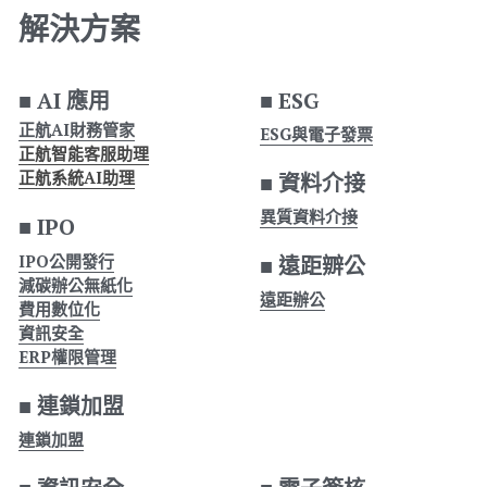
解決方案
■ AI 應用
■ 
ESG
正航AI財務管家
ESG與電子發票
正航智能客服助理
正航系統AI助理
■ 
資料介接
異質資料介接
■ 
IPO
IPO公開發行
■ 
遠距辧公
減碳辦公無紙化
遠距辦公
費用數位化
資訊安全
ERP權限管理
■ 
連鎖加盟
連鎖加盟