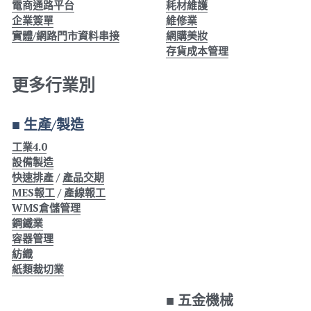
電商通路平台
耗材維護
企業簽單
維修業
財團法人
實體/網路門市資料串接
網購美妝
存貨成本管理
WMS
更多行業別
加盟連鎖
■ 生產/製造
鋼鐵業
工業4.0
紡織
設備製造
快速排產
 / 
產品交期
帳款管理
MES報工
 / 
產線報工
WMS倉儲管理
食品餐飲
鋼鐵業
容器管理
紡織
食品雲
紙類裁切業
■ 
五金機械