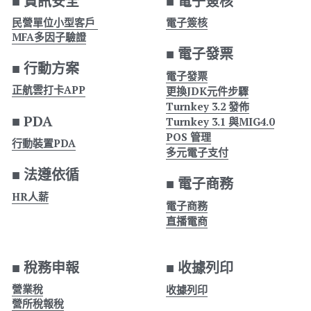
■ 
資訊安全
■ 
電子簽核
民營單位小型客戶 
電子簽核
MFA多因子驗證
■ 
電子發票
■ 
行動方案
電子發票
正航雲打卡APP
更換JDK元件步驟
Turnkey 3.2 發佈
■ 
PDA
Turnkey 3.1 與
MIG4.0
POS 管理
行動裝置PDA
多元電子支付
■ 
法遵依循
■ 
電子商務
HR人薪
電子商務
直播電商
■ 
稅務申報
■ 
收據列印
營業稅
收據列印
營所稅報稅