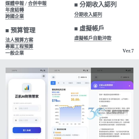
媒體申報
 / 
合併申報
■ 
分期收入認列
年度結轉
分期收入認列
跨國企業
■ 
虛擬帳戶
■ 
預算管理
虛擬帳戶自動沖款
法人預算方案
專案工程預算
Ver.7
一般企業