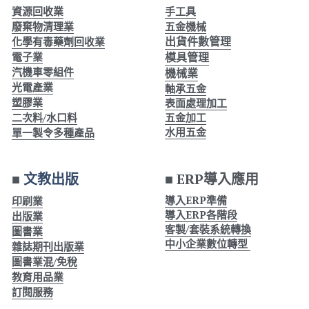
資源回收業
手工具
廢棄物清理業
五金機械
出貨件數管理
化學有毒藥劑回收業
電子業
模具管理
汽機車零組件
機械業
光電產業
軸承五金
塑膠業
表面處理加工
二次料/水口料
五金加工
水用五金
單一製令多種產品
■ 
文教出版
■ 
ERP導入應用
導入ERP準備
印刷業
導入ERP各階段
出版業
客製/套裝系統轉換
圖書業
中小企業數位轉型 
雜誌期刊出版業
圖書業混/免稅
教育用品業
訂閱
服務