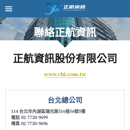
×
部落格分類
正航首頁
聯絡正航資訊
所有博客分類
數位轉型
五金
管理功能
正航資訊股份有限公司
財務
標竿客戶
電子商務
www.chi.com.tw
詢問/採購
IPO
客戶服務
台北總公司
專案管理
正航願景
114 台北市內湖區瑞光路316巷56號5樓
雲端
關於正航
電話 02-7720-9699
傳真 02-7720-9696
打卡
工作機會
搜索