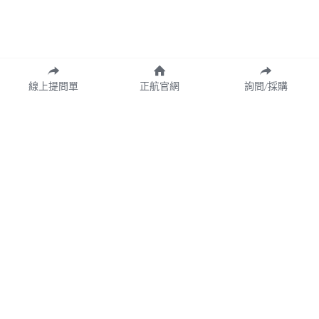
線上提問單
正航官網
詢問/採購
業務諮詢專線 02-77209699 分機 528
webservice@chi.com.tw
COPYRIGHT © 2026 CHING HANG INFORMATION 
CO.,LTD. 
正航資訊保留隨時調整產品規格、變更、複製、停止使用及修
改服務內容與相關資訊的權利。中文所提產品名稱，分別隸屬
該註冊公司所有。產品規格與服務因個案不同有所差異，內容