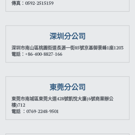
傳真：0592-2515159
財團法人
WMS
深圳分公司
加盟連鎖
深圳市南山區桃園街道長源一街85號京基御景峰1座1203
鋼鐵業
電話：+86-400-8827-166
紡織
帳款管理
東莞分公司
食品餐飲
東莞市南城區東莞大道428號凱悅大廈(6號商業辦公
樓)712
食品雲
電話 ：0769-2248-9501