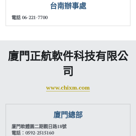
台南辦事處
POS管理
電話 06-221-7700
BI商業智慧
製造業 工業4
IFRS
廈門正航軟件科技有限公
一例一休
司
基本工資
www.chixm.com
設備
CRM客戶關係管理
廈門總部
固定資產
廈門軟體園二期觀日路18號
電話：0592-2515160
食品加工