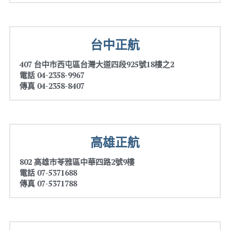
醫療
股東專區
台中正航
ESG永續經營
金屬加工
407 台中市西屯區台灣大道四段925號18樓之2
隱私權政策指南
零售業
電話 04-2358-9967
傳真 04-2358-8407
聯絡正航
食品安全
MES 車間管理
高雄正航
標竿客戶
802 高雄市苓雅區中華四路2號9樓
電子發票
電話 07-5371688
傳真 07-5371788
圖書印刷出版
研討會展覽