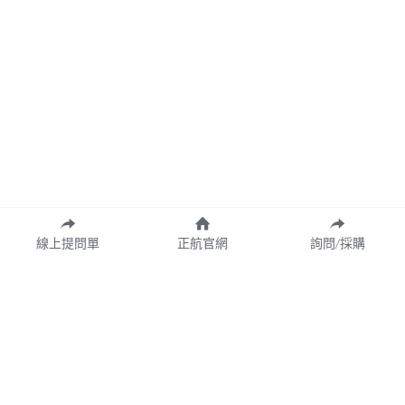
線上提問單
正航官網
詢問/採購
Copyright© 2026 CHING HANG INFORMATION CO.,LTD.
正航資訊保留隨時調整產品規格、變更、複製、停止使用及修改服務內容
與相關資訊權利。中文所提產品名稱，分別隸屬該註冊公司所有。
產品規格與服務可能因個案不同有所差異，網站內容得隨專案更新或調
整，若有變更恕不另行通知，敬請理解與配合。