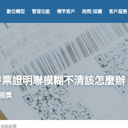
數位轉型
管理功能
標竿客戶
詢問/採購
客戶服務
發票證明聯模糊不清該怎麼辦
領獎
即時新聞