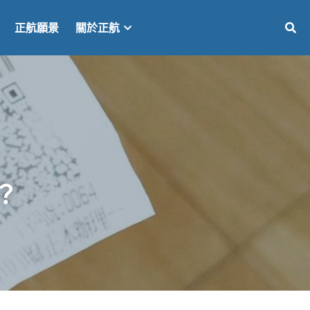
正航願景
關於正航
？