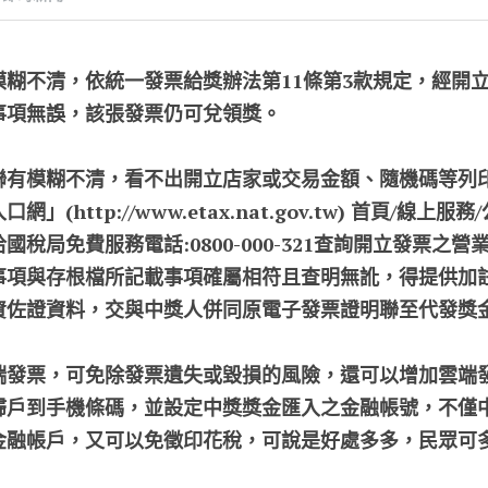
模糊不清，依統一發票給獎辦法第11條第3款規定，經開
事項無誤，該張發票仍可兌領獎。
聯有模糊不清，看不出開立店家或交易金額、隨機碼等列
(http://www.etax.nat.gov.tw) 首頁/線上
稅局免費服務電話:0800-000-321查詢開立發票之
事項與存根檔所記載事項確屬相符且查明無訛，得提供加
資佐證資料，交與中獎人併同原電子發票證明聯至代發獎
端發票，可免除發票遺失或毀損的風險，還可以增加雲端
歸戶到手機條碼，並設定中獎獎金匯入之金融帳號，不僅
金融帳戶，又可以免徵印花稅，可說是好處多多，民眾可