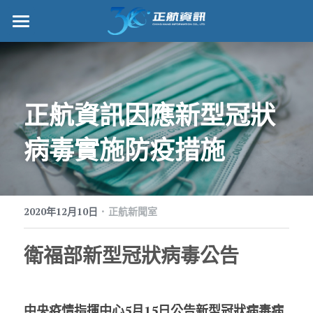
正航首頁
數位轉型
正航資訊因應新型冠狀
管理功能
病毒實施防疫措施
標竿客戶
詢問/採購
·
客戶服務
2020年12月10日
正航新聞室
正航願景
衛福部新型冠狀病毒公告
關於正航
中央疫情指揮中心5月15日公告新型冠狀病毒病
工作機會
搜索