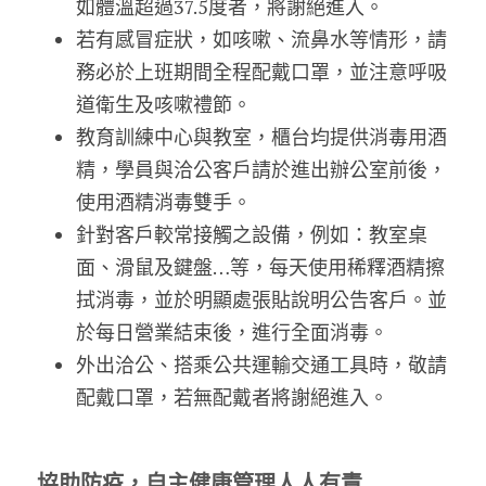
如體溫超過37.5度者，將謝絕進入。
若有感冒症狀，如咳嗽、流鼻水等情形，請
務必於上班期間全程配戴口罩，並注意呼吸
道衛生及咳嗽禮節。
教育訓練中心與教室，櫃台均提供消毒用酒
精，學員與洽公客戶請於進出辦公室前後，
使用酒精消毒雙手。
針對客戶較常接觸之設備，例如：教室桌
面、滑鼠及鍵盤…等，每天使用稀釋酒精擦
拭消毒，並於明顯處張貼說明公告客戶。並
於每日營業結束後，進行全面消毒。
外出洽公、搭乘公共運輸交通工具時，敬請
配戴口罩，若無配戴者將謝絕進入。
協助防疫，自主健康管理人人有責