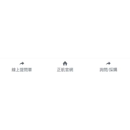
線上提問單
正航官網
詢問/採購
Copyright© 2026 CHING HANG INFORMATION CO.,LTD.
正航資訊保留隨時調整產品規格、變更、複製、停止使用及修改服務內容
與相關資訊權利。中文所提產品名稱，分別隸屬該註冊公司所有。
產品規格與服務可能因個案不同有所差異，網站內容得隨專案更新或調
整，若有變更恕不另行通知，敬請理解與配合。
請定期查閱最新資訊，以確保獲取正確內容。
Cookie的使用