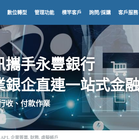
數位轉型
管理功能
標竿客戶
詢問/採購
客戶服務
訊攜手永豐銀行
業銀企直連一站式金
銀行收、付款作業
API,
企業簽單,
財務,
虛擬帳戶