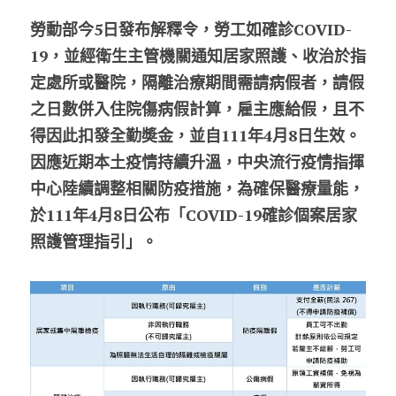
勞動部今5日發布解釋令，勞工如確診COVID-
股東專區
19，並經衛生主管機關通知居家照護、收治於指
ESG永續經營
定處所或醫院，隔離治療期間需請病假者，請假
之日數併入住院傷病假計算，雇主應給假，且不
隱私權政策指南
得因此扣發全勤奬金，並自111年4月8日生效。
聯絡正航
因應近期本土疫情持續升溫，中央流行疫情指揮
中心陸續調整相關防疫措施，為確保醫療量能，
於111年4月8日公布「COVID-19確診個案居家
照護管理指引」。