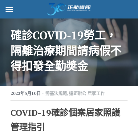
正航首頁
確診COVID-19勞工，
數位轉型
隔離治療期間請病假不
管理功能
得扣發全勤奬金
標竿客戶
詢問/採購
·
客戶服務
2022年5月10日
勞基法規範,
遠距辦公 居家工作
正航願景
COVID-19確診個案居家照護
關於正航
管理指引
工作機會
搜索