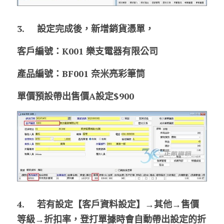
3.	設定完成後，新增銷貨憑單，
客戶編號：
K001 樂支電器有限公司
產品編號：
BF001 奈米亮彩筆筒
單價預設帶出售價A設定$900
4.	若有設定【客戶資料設定】→其他→售價
等級→折扣率，登打單據時會自動帶出設定的折