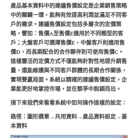
產品基本資料中的
建議售價設定是企業銷售策略
股東專區
中的關鍵一環，能夠有效提高利潤並滿足不同客
戶的需求。建議售價設定包括多層次的定價策
ESG永續經營
略，譬如：售價A至售價E適用於不同類型的客
隱私權政策指南
戶；大盤客戶可選擇售價E，中盤客戶則適用售
價D，而長期配合的合作夥伴則可使用售價C。
聯絡正航
這樣靈活的定價方式不僅能夠針對性地提升銷售
量，還能維護與不同客戶群體的長期合作關係，
實現雙贏局面。系統以精確的建議售價設定，企
業能更好地掌控市場，並在競爭中脫穎而出。
接下來我們來看看系統中如何操作這樣的設定：
路徑：圖形選單→共用資料→產品資料設定→基
本資料