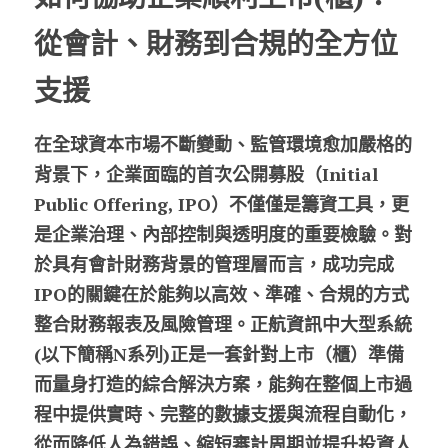
從會計、財務到合規的全方位
股東專區
支援
ESG永續經營
隱私權政策指南
在全球資本市場不斷變動、監管環境愈加嚴格的
背景下，企業面臨的首次公開募股（Initial 
聯絡正航
Public Offering, IPO）不僅僅是籌資工具，更
是企業治理、內部控制與透明度的重要檢驗。對
於具有會計財務背景的管理層而言，成功完成
IPO的關鍵在於能夠以高效、準確、合規的方式
整合財務報表及風險管理。
正航資訊中大型系統
(以下簡稱N系列)
正是一套針對上市（櫃）準備
而量身打造的綜合解決方案，能夠在整個上市過
程中提供實時、完整的數據支援與流程自動化，
從而降低人為錯誤、縮短審計周期並提升投資人