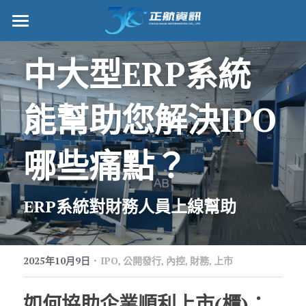
正航首頁
中大型ERP系統
數位轉型
能幫助您解決IPO
管理功能
標竿客戶
哪些痛點？
詢問/採購
ERP系統對財務人員上線幫助
客戶服務
正航願景
·
2025年10月9日
IPO,
公開發行,
內控,
財務,
上市
關於正航
如何協助企業順利上市(櫃)：
工作機會
搜索