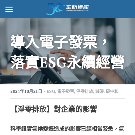
正航首頁
數位轉型
導入電子發票，
管理功能
落實ESG永續經營
標竿客戶
詢問/採購
·
客戶服務
2024年10月21日
ESG,
電子發票,
淨零排放,
減碳,
碳中和
正航願景
【淨零排放】對企業的影響
關於正航
科學證實氣候變遷造成的影響已經相當緊急，氣
工作機會
搜索