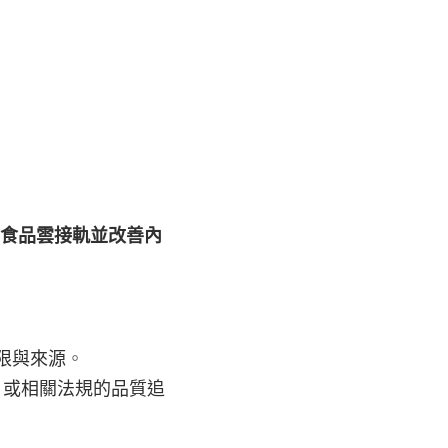
與食品雲接軌並改善內
限與來源
。
0 或相關法規的品質追