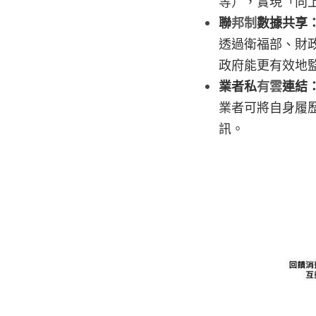
等），實現「向
聯
邦制
數據共享
透過衛福部、財
政府能更有效地
業者私
有雲
連結
業者可將自身履
訊。