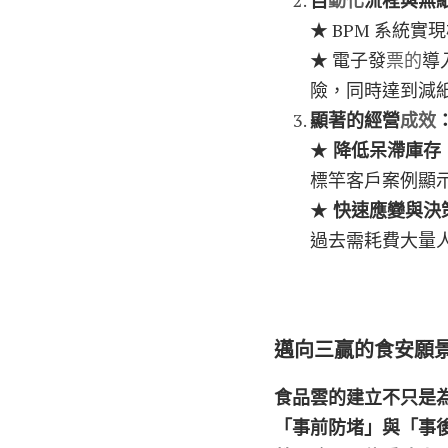
★ BPM 系統
★ 電子發
票的
導
險，同時達到減
顯著的經營
成效
★
 降低呆滯庫存
標竿客戶案例顯示
★
 快速應變與決
過去需耗費大量
邁向三贏的食安願
食品雲的建立不只是
「事前防堵」
與
「事