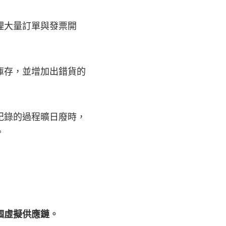
理大量訂單與發票開
庫存，並增加出錯貨的
紀錄的過程曠日廢時，
。
個虛擬供應鏈
。