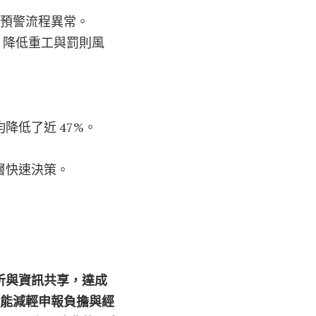
息預警流程異常。
），降低重工與罰則風
低了近 47%。
層快速決策。
析與資訊共享，達成
僅能減輕申報負擔與經