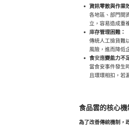
資訊零散與作業效
各地區、部門間
立，容易造成重
庫
存管理困難：
傳統人工撿貨難以
風險，進而降低
食
安應
變能力不
當食安事件發生
且環環相扣，若
食品雲的核心機
為了改善傳統機制，