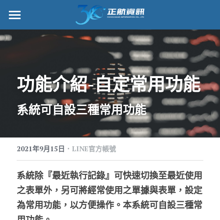
正航首頁
數位轉型
功能介紹-自定常用功能
管理功能
標竿客戶
系統可自設三種常用功能
詢問/採購
·
客戶服務
2021年9月15日
LINE官方帳號
正航願景
系統除『最近執行記錄』可快速切換至最近使用
之表單外，另可將經常使用之單據與表單，設定
關於正航
為常用功能，以方便操作。本系統可自設三種常
工作機會
搜索
用功能。