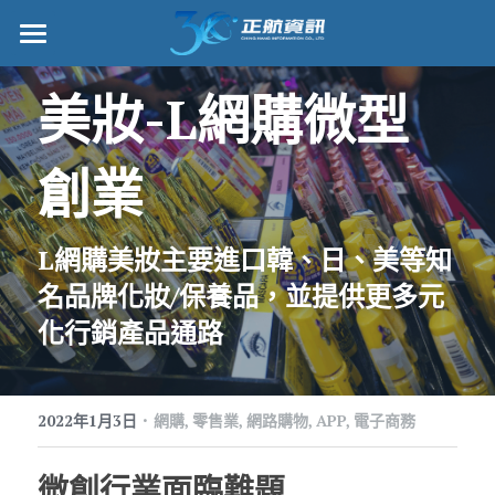
正航首頁
美妝-L網購微型
數位轉型
創業
管理功能
標竿客戶
L網購美妝主要進口韓、日、美等知
詢問/採購
名品牌化妝/保養品，並提供更多元
化行銷產品通路
客戶服務
正航願景
·
2022年1月3日
網購,
零售業,
網路購物,
APP,
電子商務
關於正航
微創行業面臨難題
工作機會
搜索