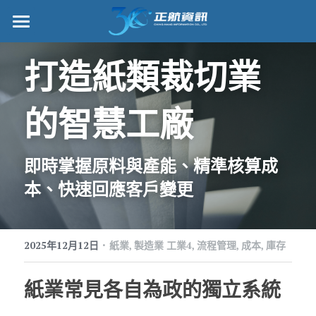
正航首頁
打造紙類裁切業
數位轉型
的智慧工廠
管理功能
標竿客戶
即時掌握原料與產能、精準核算成
詢問/採購
本、快速回應客戶變更
客戶服務
·
2025年12月12日
正航願景
紙業,
製造業 工業4,
流程管理,
成本,
庫存
關於正航
紙業常見
各自為政的獨立系統
工作機會
搜索