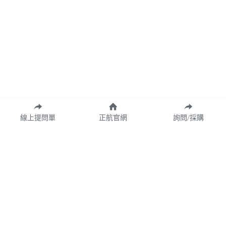
線上提問單
正航官網
詢問/採購
Copyright© 2026 CHING HANG INFORMATION CO.,LTD.
正航資訊保留隨時調整產品規格、變更、複製、停止使用及修改服務內容
與相關資訊權利。中文所提產品名稱，分別隸屬該註冊公司所有。
產品規格與服務可能因個案不同有所差異，網站內容得隨專案更新或調
整，若有變更恕不另行通知，敬請理解與配合。
請定期查閱最新資訊，以確保獲取正確內容。
Cookie的使用