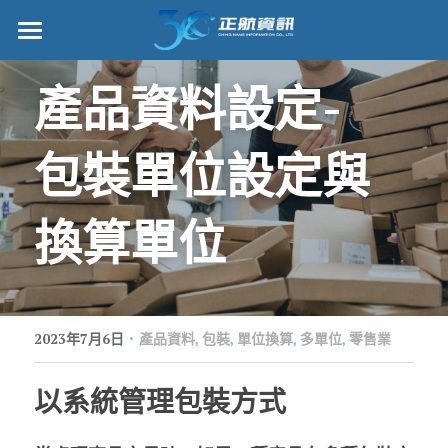
正航首頁
產品資料設定-
數位轉型
包裝單位設定與
管理功能
標竿客戶
換算單位
詢問/採購
客戶服務
·
2023年7月6日
產品資料,
包裝,
單位換算,
多單位,
零售業
正航願景
以系統管理包裝方式
關於正航
工作機會
搜索