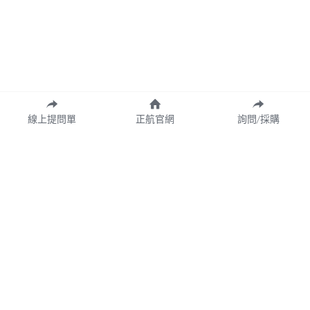
線上提問單
正航官網
詢問/採購
Copyright© 2026 CHING HANG INFORMATION CO.,LTD.
正航資訊保留隨時調整產品規格、變更、複製、停止使用及修改服務內容
與相關資訊權利。中文所提產品名稱，分別隸屬該註冊公司所有。
產品規格與服務可能因個案不同有所差異，網站內容得隨專案更新或調
整，若有變更恕不另行通知，敬請理解與配合。
請定期查閱最新資訊，以確保獲取正確內容。
Cookie的使用
我們使用cookie來改善瀏覽體驗、保證安全性和資料收集。一旦點擊接受，就表
示你接受這些用於廣告和分析的cookie。你可以隨時更改你的cookie設定。
了解
更多