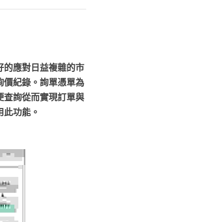
好的應對日益複雜的市
詢價紀錄。詢單憑單為
便查詢從而實現訂單與
用此功能。