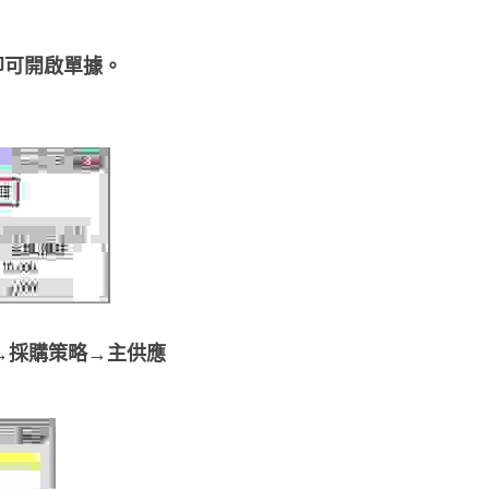
3即可開啟單據。
→採購策略→主供應