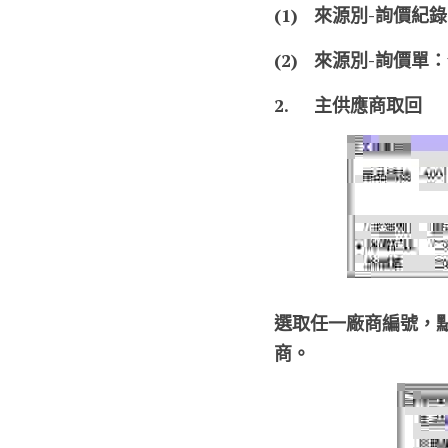
(1)	來源別-詢
(2)	來源別-
2.	主供應商取回
選取任一廠商編號，
商。