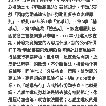
2016年12月修正通過後，引發外界許多爭議。
為推動本次《勞動基準法》新修規定，勞動部研
股東專區
擬「因應勞動基準法修正勞動監督檢查處理原
ESG永續經營
則」，規劃106年第1季「宣導期」，第2季「輔
導期」，第3季起為「檢查期」。該處理原則已
隱私權政策指南
函請各主管機關據以辦理。2017年7月進入檢查
聯絡正航
期。勞檢究竟檢查的內容是什麼? 您的公司準備
好了嗎?勞動部目前規劃仍會持續針對高風險等
行業進行專案勞檢，但會朝「違反舊法開罰，違
反新法輔導」的政策。不分新舊法，持續強化專
業輔導，同時也以「分級檢查」策略，針對屬於
高工時、高違規的高風險行業、總計5,000家企
業，以「輔導先行」方式進行勞動檢查。也就是
說，若雇主違反勞基法是過去就有相關規定，像
是超時加班等，就會依法開罰；若雇主違反的是