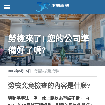
正航首頁
數位轉型
勞檢來了! 您的公司準
管理功能
備好了嗎?
標竿客戶
詢問/採購
·
客戶服務
2017年6月16日
勞基法規範,
勞檢
正航願景
勞檢究竟檢查的內容是什麼?
關於正航
勞動基準法一例一休上路以來爭議不斷， 自
工作機會
搜索