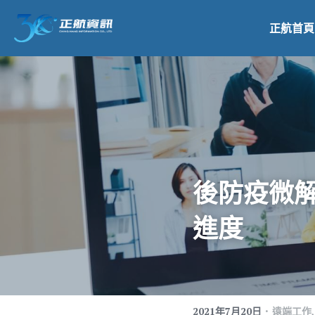
正航首頁
後防疫微
進度
·
2021年7月20日
遠端工作,