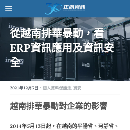
正航首頁
從越南排華暴動，看
數位轉型
ERP資訊應用及資訊安
管理功能
全
標竿客戶
詢問/採購
·
客戶服務
2021年12月3日
個人資料保護法,
資安
正航願景
越南排華暴動對企業的影響
關於正航
2014年5月13日起，在越南的平陽省、河靜省、
工作機會
搜索