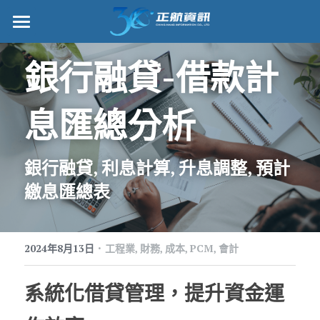
正航首頁
銀行融貸-借款計
數位轉型
息匯總分析
管理功能
標竿客戶
銀行融貸, 利息計算, 升息調整, 預計
詢問/採購
繳息匯總表
客戶服務
·
2024年8月13日
正航願景
工程業,
財務,
成本,
PCM,
會計
關於正航
系統化借貸管理，提升資金運
工作機會
搜索