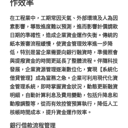
作效率
股東專區
在工程業中，工期常因天氣、外部環境及人為因
ESG永續經營
素影響，導致進度難以預測，進而影響計價請款
日期的準確性，造成企業資金運作失衡。傳統的
隱私權政策指南
紙本簽審流程緩慢，使資金管理效率進一步降
聯絡正航
低，特別是當企業需要向銀行融資時，準備照會
與提撥資金的時間更延長了整體流程。伴隨科技
發展，企業資源管理逐漸數位化，實現【系統化
借貸管理】成為當務之急。企業可利用現代化資
金管理系統，即時掌握資金狀況，動態更新融資
明細，自動計算利息及費用變動，包括升降息和
動撥調整等，從而有效控管預算執行，降低人工
核帳時間成本，提升資金運作效率。
銀行借款流程管理