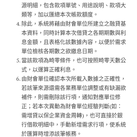
源明細，包含款項單號、用途說明、款項大
類等，加以匯總本次帳款額度。
除此，系統將藉由財會單位所建立之融貸基
本資料，同時計算本次借貸之各期期數與利
息金額，且表格化該數據內容，以便於需求
單位檢核各期數之欲繳息日期。
當該款項為畸零條件，也可按照畸零天數公
式，以運算正確利息。
由財會單位確認本次所載入數據之正確性，
若該筆來源還需各業務單位調整或有缺漏欲
補件，則需刪除該行項，通知對應單位修
正；若本次異動為財會單位經驗判斷(如：
需增貸以保企業資金周轉)，也可直接於銀
行借款明細中，手動新增需求行項，使系統
於匯算時增添該筆帳務。