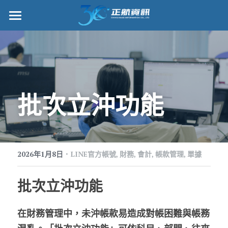
正航首頁
數位轉型
管理功能
批次立沖功能
標竿客戶
詢問/採購
·
客戶服務
2026年1月8日
LINE官方帳號,
財務,
會計,
帳款管理,
單據
正航願景
批次立沖功能
關於正航
在財務管理中，未沖帳款易造成對帳困難與帳務
工作機會
搜索