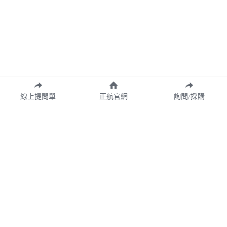
線上提問單
正航官網
詢問/採購
Copyright© 2026 CHING HANG INFORMATION CO.,LTD.
正航資訊保留隨時調整產品規格、變更、複製、停止使用及修改服務內容
與相關資訊權利。中文所提產品名稱，分別隸屬該註冊公司所有。
產品規格與服務可能因個案不同有所差異，網站內容得隨專案更新或調
整，若有變更恕不另行通知，敬請理解與配合。
請定期查閱最新資訊，以確保獲取正確內容。
Cookie的使用
我們使用cookie來改善瀏覽體驗、保證安全性和資料收集。一旦點擊接受，就表
示你接受這些用於廣告和分析的cookie。你可以隨時更改你的cookie設定。
了解
更多