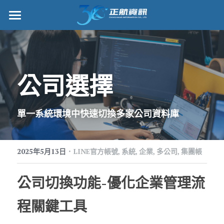
正航首頁
數位轉型
公司選擇
管理功能
標竿客戶
單一系統環境中快速切換多家公司資料庫
詢問/採購
·
客戶服務
2025年5月13日
LINE官方帳號,
系統,
企業,
多公司,
集團帳
正航願景
公司切換功能-優化企業管理流
關於正航
程關鍵工具
工作機會
搜索