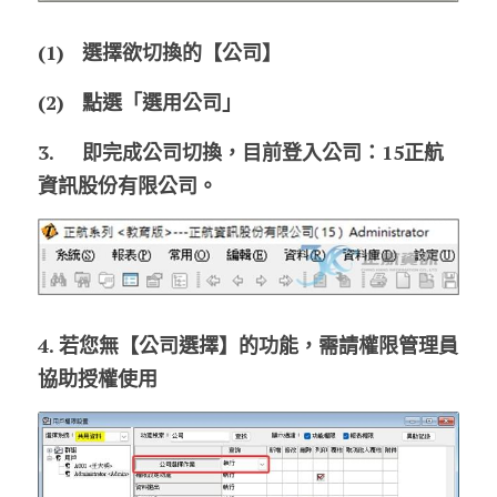
(1)	選擇欲切換的【公司】
(2)	點選「選用公司」
3.	即完成公司切換，目前登入公司：15正航
資訊股份有限公司。
4. 若您無【公司選擇】的功能，需請權限管理員
協助授權使用