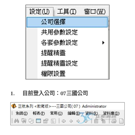
1.	目前登入公司：07三國公司