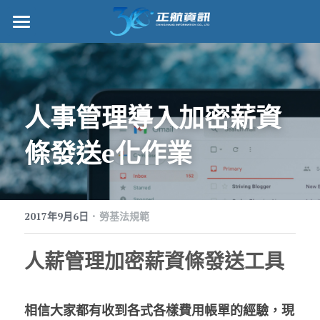
正航首頁
數位轉型
人事管理導入加密薪資
管理功能
條發送e化作業
標竿客戶
詢問/採購
·
客戶服務
2017年9月6日
勞基法規範
正航願景
人薪管理加密薪資條發送工具
關於正航
相信大家都有收到各式各樣費用帳單的經驗，現
工作機會
搜索