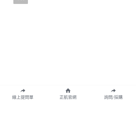
線上提問單
正航官網
詢問/採購
Copyright© 2026 CHING HANG INFORMATION CO.,LTD.
正航資訊保留隨時調整產品規格、變更、複製、停止使用及修改服務內容