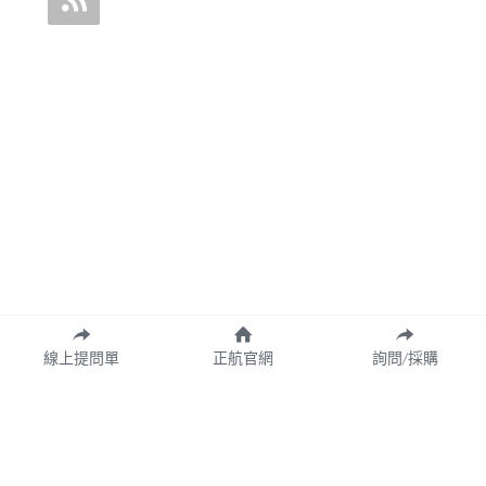
線上提問單
正航官網
詢問/採購
Copyright© 2026 CHING HANG INFORMATION CO.,LTD.
正航資訊保留隨時調整產品規格、變更、複製、停止使用及修改服務內容