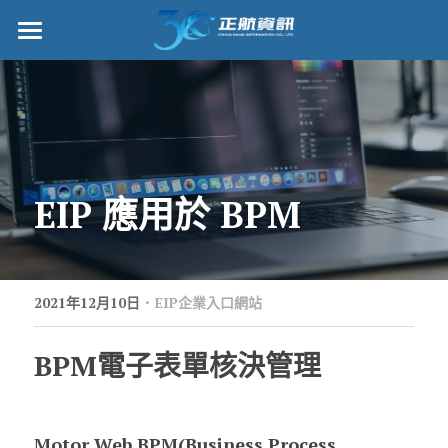
正航首頁
數位轉型
管理功能
EIP 應用於 BPM
標竿客戶
詢問/採購
·
客戶服務
2021年12月10日
EIP企業入口網站
正航願景
BPM電子表單核決管理
關於正航
Motor Web BPM(Business Process 
工作機會
搜索