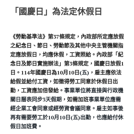
「國慶日」為法定休假日
股東專區
ESG永續經營
《勞動基準法》第37條規定，內政部所定應放假
隱私權政策指南
之紀念日、節日、勞動節及其他中央主管機關指
聯絡正航
定應放假日，均應休假，工資照給。內政部「紀
念日及節日實施辦法」第3條規定，國慶日放假1
日。114年國慶日為
10月10日
(五)
，雇主應依法
給假並給付工資，如徵得勞工同意於休假日出
勤，工資應加倍發給。
事業單位將直接與行政機
關日曆表同步3天假期
，如需加班
事業單位應需
經企業工會同意或經勞資會議同意。雇主如事後
再有需要勞工於10月10日(五)出勤，也應給付休
假日加班費。