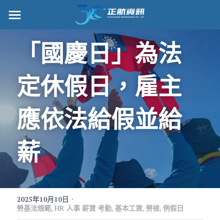
正航首頁
「國慶日」為法
數位轉型
定休假日，雇主
管理功能
標竿客戶
應依法給假並給
詢問/採購
薪
客戶服務
正航願景
關於正航
·
2025年10月10日
勞基法規範,
HR 人事 薪資 考勤,
基本工資,
勞檢,
例假日
工作機會
搜索