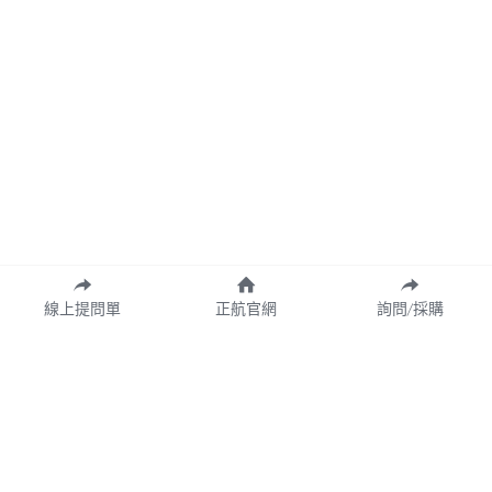
線上提問單
正航官網
詢問/採購
Copyright© 2026 CHING HANG INFORMATION CO.,LTD.
正航資訊保留隨時調整產品規格、變更、複製、停止使用及修改服務內容
與相關資訊權利。中文所提產品名稱，分別隸屬該註冊公司所有。
產品規格與服務可能因個案不同有所差異，網站內容得隨專案更新或調