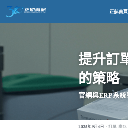
正航首頁
提升訂
的策略
官網與ERP系統
·
2025年9月4日
訂單,
庫存,