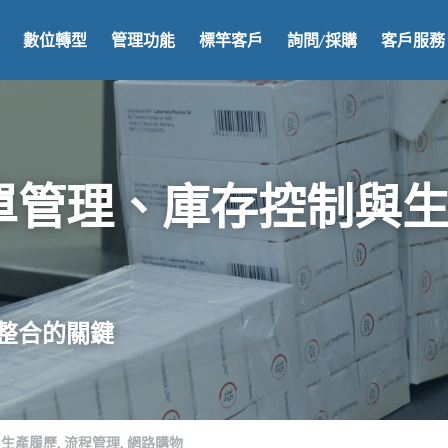
數位轉型
管理功能
標竿客戶
詢問/採購
客戶服務
單管理、庫存控制與
整合
的關鍵
生產履歷,
流程管理,
網路購物