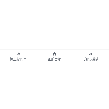
線上提問單
正航官網
詢問/採購
Copyright© 2026 CHING HANG INFORMATION CO.,LTD.
正航資訊保留隨時調整產品規格、變更、複製、停止使用及修改服務內容
與相關資訊權利。中文所提產品名稱，分別隸屬該註冊公司所有。
產品規格與服務可能因個案不同有所差異，網站內容得隨專案更新或調
整，若有變更恕不另行通知，敬請理解與配合。
請定期查閱最新資訊，以確保獲取正確內容。
Cookie的使用