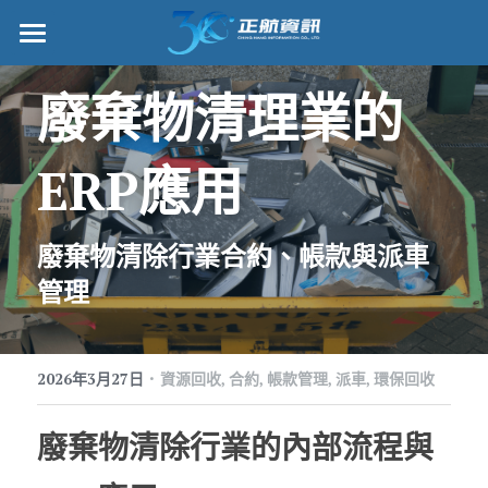
正航首頁
廢棄物清理業的
數位轉型
ERP應用
管理功能
標竿客戶
廢棄物清除行業合約、帳款與派車
詢問/採購
管理
客戶服務
·
2026年3月27日
正航願景
資源回收,
合約,
帳款管理,
派車,
環保回收
關於正航
廢棄物清除行業的內部流程與
工作機會
搜索