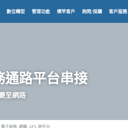
數位轉型
管理功能
標竿客戶
詢問/採購
客戶服務
務通路平台串接
變至網路
電子商務,
網購,
API,
跨平台