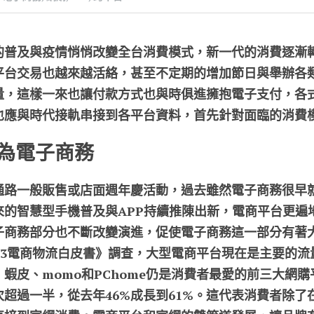
的普及與
疫情悄悄改變全台消費模式，新一代的消費逐漸
平台交易也越來越活絡，甚至不定期的增加節日與舉辦各
量，這樣一來也讓付款方式也與時俱進擁抱電子支付，各式
也應與時代接軌串接到各平台資料，首先針對面臨的消費
為電子商務
通路一般販售或店面週年慶活動，過去雖然電子商務很早
來的智慧型手機普及與APP持續推陳出新，電商平台更遍
子商務部分也不斷改變演進，促使電子商務這一部分有著
23電商物流白皮書》調查，大型電商平台現在是主要的
蝦皮、momo和PChome仍是消費者最愛的前三大網
超過一半，從去年46%成長到61%。這代表消費者除了