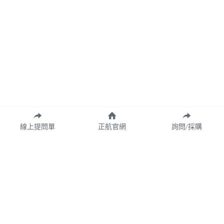
線上提問單
正航官網
詢問/採購
Copyright© 2026 CHING HANG INFORMATION CO.,LTD.
正航資訊保留隨時調整產品規格、變更、複製、停止使用及修改服務內容
與相關資訊權利。中文所提產品名稱，分別隸屬該註冊公司所有。
產品規格與服務可能因個案不同有所差異，網站內容得隨專案更新或調
整，若有變更恕不另行通知，敬請理解與配合。
請定期查閱最新資訊，以確保獲取正確內容。