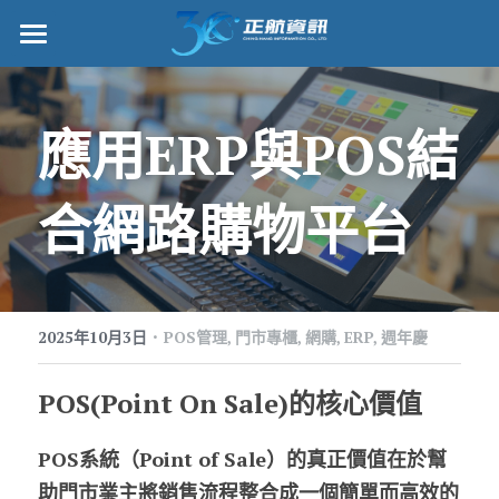
正航首頁
數位轉型
應用ERP與POS結
管理功能
合網路購物平台
標竿客戶
詢問/採購
·
客戶服務
2025年10月3日
POS管理,
門市專櫃,
網購,
ERP,
週年慶
正航願景
POS(Point On Sale)的核心價值
關於正航
POS系統（Point of Sale）的真正價值在於幫
助門市業主將銷售流程整合成一個簡單而高效的
工作機會
搜索