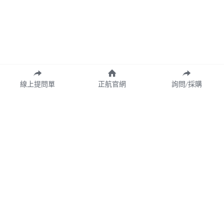
線上提問單
正航官網
詢問/採購
Copyright© 2026 CHING HANG INFORMATION CO.,LTD.
正航資訊保留隨時調整產品規格、變更、複製、停止使用及修改服務內容
與相關資訊權利。中文所提產品名稱，分別隸屬該註冊公司所有。
產品規格與服務可能因個案不同有所差異，網站內容得隨專案更新或調
整，若有變更恕不另行通知，敬請理解與配合。
請定期查閱最新資訊，以確保獲取正確內容。
Cookie的使用
我們使用cookie來改善瀏覽體驗、保證安全性和資料收集。一旦點擊接受，就表
示你接受這些用於廣告和分析的cookie。你可以隨時更改你的cookie設定。
了解
更多