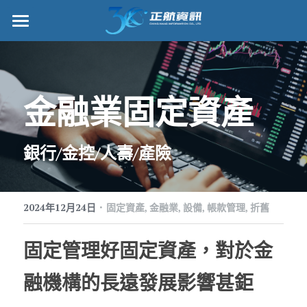
正航首頁
數位轉型
金融業固定資產
管理功能
標竿客戶
銀行/金控/人壽/產險
詢問/採購
·
客戶服務
2024年12月24日
固定資產,
金融業,
設備,
帳款管理,
折舊
正航願景
固定管理好固定資產，對於金
關於正航
融機構的長遠發展影響甚鉅
工作機會
搜索