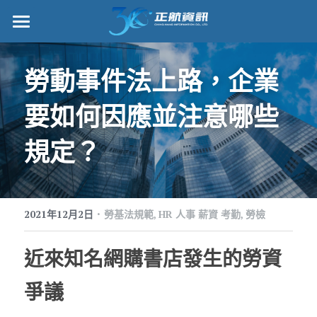
正航首頁
勞動事件法上路，企業
數位轉型
要如何因應並注意哪些
管理功能
規定？
標竿客戶
詢問/採購
·
客戶服務
2021年12月2日
勞基法規範,
HR 人事 薪資 考勤,
勞檢
正航願景
近來知名網購書店發生的勞資
關於正航
爭議
工作機會
搜索