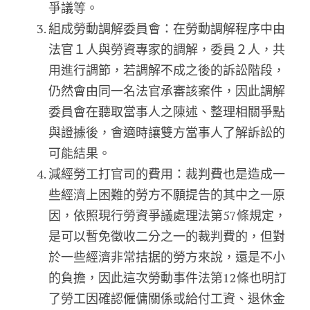
爭議等。
組成勞動調解委員會：在勞動調解程序中由
法官１人與勞資專家的調解，委員２人，共
用進行調節，若調解不成之後的訴訟階段，
仍然會由同一名法官承審該案件，因此調解
委員會在聽取當事人之陳述、整理相關爭點
與證據後，會適時讓雙方當事人了解訴訟的
可能結果。
減經勞工打官司的費用：裁判費也是造成一
些經濟上困難的勞方不願提告的其中之一原
因，依照現行勞資爭議處理法第57條規定，
是可以暫免徵收二分之一的裁判費的，但對
於一些經濟非常拮据的勞方來說，還是不小
的負擔，因此這次勞動事件法第12條也明訂
了勞工因確認僱傭關係或給付工資、退休金