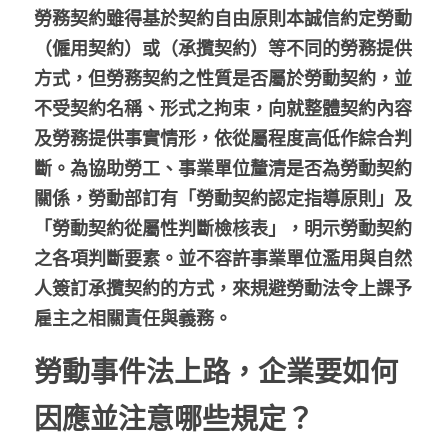
勞務契約雖得基於契約自由原則本誠信約定勞動
股東專區
（僱用契約）或（承攬契約）等不同的勞務提供
方式，但勞務契約之性質是否屬於勞動契約，並
ESG永續經營
不受契約名稱、形式之拘束，向就整體契約內容
隱私權政策指南
及勞務提供事實情形，依從屬程度高低作綜合判
斷。為協助勞工、事業單位釐清是否為勞動契約
聯絡正航
關係，勞動部訂有「勞動契約認定指導原則」及
「勞動契約從屬性判斷檢核表」，明示勞動契約
之各項判斷要素。並不容許事業單位濫用與自然
人簽訂承攬契約的方式，來規避勞動法令上課予
雇主之相關責任與義務。
勞動事件法上路，企業要如何
因應並注意哪些規定？