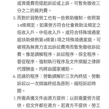
或資遣費而提起訴訟或上訴，可暫免徵收三
分之二的裁判費。
而對於弱勢勞工也有一些救助機制，依照第
14條規定，如果勞方符合社會救助法規定之
低收入戶、中低收入戶，或符合特殊境遇家
庭扶助條例第4條第1項之特殊境遇家庭，可
被視為無資力支出訴訟費用而暫免徵收訴訟
費。像是調解程序、訴訟程序、保全程序、
督促程序、強制執行程序及文件撰擬之律師
代理酬金，均將由國家補助。
迅速的程序：勞動調解於三次內終結、勞動
訴訟以一次辯論終結為原則，縮短訴訟時
間。
所需具備文件由資方提供：以前需要勞方提
供，但文件都在資方，若資方不提供，勞工