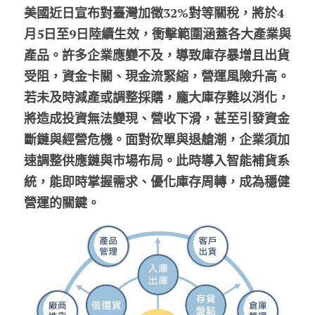
美國近日宣布對臺灣加徵32%對等關稅，將於4
股東專區
月5日至9日陸續生效，衝擊範圍涵蓋各大產業與
產品。許多企業應變不及，導致庫存暴增且出貨
ESG永續經營
受阻，資金卡關、現金流緊縮，營運風險升高。
隱私權政策指南
若未及時減產或調整採購，龐大庫存難以消化，
將造成投資無法變現、營收下滑，甚至引發資金
聯絡正航
斷鏈與經營危機。面對砍單與退艙潮，企業須加
速調整供應鏈與市場布局。此時導入智能補貨系
統，能即時掌握需求、優化庫存周轉，成為穩健
營運的關鍵。