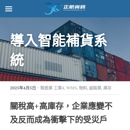
正航首頁
數位轉型
導入智能補貨系
管理功能
統
標竿客戶
詢問/採購
·
客戶服務
2025年4月5日
製造業 工業4,
WMS,
物料,
組裝業,
庫存
正航願景
關稅高+
高
庫存，企業應變不
關於正航
及反而成為衝擊下的受災戶
工作機會
搜索