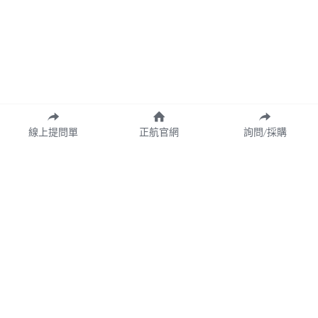
線上提問單
正航官網
詢問/採購
Copyright© 2026 CHING HANG INFORMATION CO.,LTD.
正航資訊保留隨時調整產品規格、變更、複製、停止使用及修改服務內容
與相關資訊權利。中文所提產品名稱，分別隸屬該註冊公司所有。
產品規格與服務可能因個案不同有所差異，網站內容得隨專案更新或調
整，若有變更恕不另行通知，敬請理解與配合。
請定期查閱最新資訊，以確保獲取正確內容。
Cookie的使用
我們使用cookie來改善瀏覽體驗、保證安全性和資料收集。一旦點擊接受，就表
示你接受這些用於廣告和分析的cookie。你可以隨時更改你的cookie設定。
了解
更多