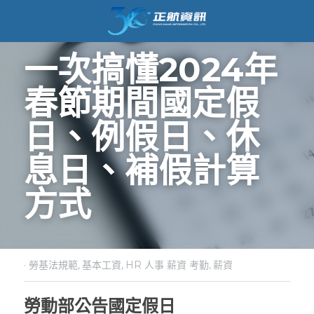
一次搞懂2024年
春節期間國定假
日、例假日、休
息日、補假計算
方式
·
勞基法規範,
基本工資,
HR 人事 薪資 考勤,
薪資
勞動部公告國定假日