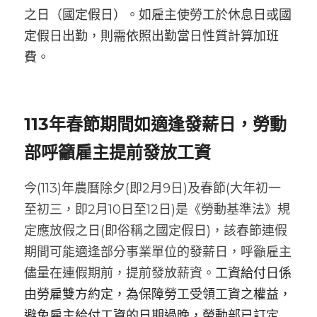
之日（國定假日）。如雇主使勞工於休息日或國
定假日出勤，則需依照出勤當日性質計算加班
費。
113年春節期間如適逢發薪日，勞動
部呼籲雇主提前發放工資
今(113)年農曆除夕(即2月9日)及春節(大年初一
至初三，即2月10日至12日)是《勞動基準法》規
定應放假之日(即俗稱之國定假日)，該春節連假
期間可能適逢部分事業單位的發薪日，呼籲雇主
儘量在連假期前，提前發放薪資。
工資給付日係
由勞雇雙方約定，為保障勞工受領工資之權益，
避免雇主給付工資的日期過晚，勞動部已訂定