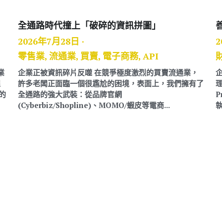
全通路時代撞上「破碎的資訊拼圖」
2026年7月28日
·
2
零售業,
流通業,
買賣,
電子商務,
API
業
企業正被資訊碎片反噬 在競爭極度激烈的買賣流通業，
程
許多老闆正面臨一個很尷尬的困境，表面上，我們擁有了
的
全通路的強大武裝：從品牌官網
P
(Cyberbiz/Shopline)、MOMO/蝦皮等電商...
執