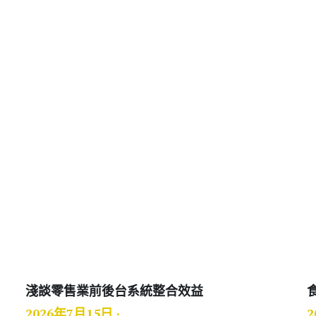
存營業機密資訊
淺談零售業前後台系統整
2026年7月15日
·
安,
驗證,
SSO,
OTP,
權限