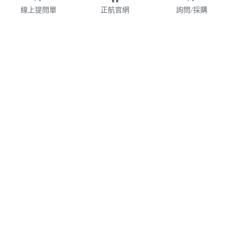
線上提問單
正航官網
詢問/採購
財團法人
WMS
加盟連鎖
鋼鐵業
業務諮詢專線 02-77209699 分機 528
webservice@chi.com.tw
紡織
COPYRIGHT © 2026 CHING HANG INFORMATION 
帳款管理
CO.,LTD. 
正航資訊保留隨時調整產品規格、變更、複製、停止使用及修
改服務內容與相關資訊的權利。中文所提產品名稱，分別隸屬
食品餐飲
該註冊公司所有。產品規格與服務因個案不同有所差異，內容
得隨時更新或調整
請定期查閱
，如有變更恕不另行通知，敬請
食品雲
理解配合。
V7.0
隱私政策