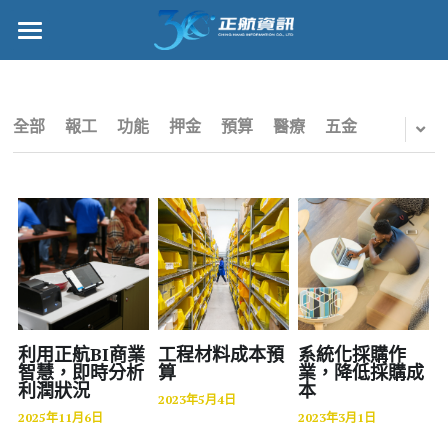
×
部落格分類
正航首頁
所有博客分類
數位轉型
全部
報工
功能
押金
預算
醫療
五金
五金
管理功能
財務
標竿客戶
電子商務
詢問/採購
IPO
客戶服務
專案管理
正航願景
利用正航BI商業
工程材料成本預
系統化採購作
智慧，即時分析
算
業，降低採購成
利潤狀況
本
雲端
關於正航
2023年5月4日
2025年11月6日
2023年3月1日
打卡
工作機會
搜索