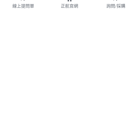
線上提問單
正航官網
詢問/採購
財團法人
WMS
加盟連鎖
鋼鐵業
業務諮詢專線 02-77209699 分機 528
webservice@chi.com.tw
紡織
COPYRIGHT © 2026 CHING HANG INFORMATION 
帳款管理
CO.,LTD. 
正航資訊保留隨時調整產品規格、變更、複製、停止使用及修
改服務內容與相關資訊的權利。中文所提產品名稱，分別隸屬
食品餐飲
該註冊公司所有。產品規格與服務因個案不同有所差異，內容
得隨時更新或調整
請定期查閱
，如有變更恕不另行通知，敬請
食品雲
理解配合。
V7.0
隱私政策