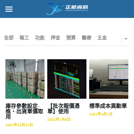
×
部落格分類
正航首頁
所有博客分類
數位轉型
全部
報工
功能
押金
預算
醫療
五金
五金
管理功能
財務
標竿客戶
電子商務
詢問/採購
IPO
客戶服務
專案管理
正航願景
庫存參數設定-
【批次報價憑
標準成本異動單
進、出貨單價取
單】使用
2025年4月1日
用
雲端
關於正航
2025年7月8日
2025年12月15日
打卡
工作機會
搜索