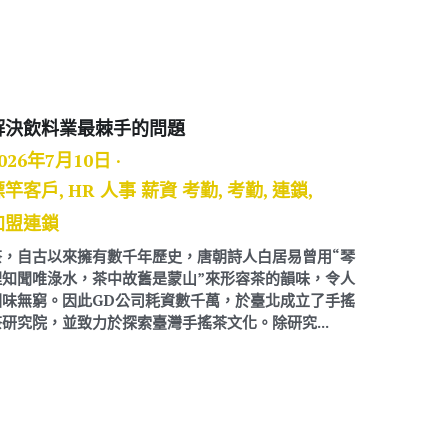
解決飲料業最棘手的問題
026年7月10日
·
標竿客戶,
HR 人事 薪資 考勤,
考勤,
連鎖,
加盟連鎖
茶，自古以來擁有數千年歷史，唐朝詩人白居易曾用“琴
裡知聞唯淥水，茶中故舊是蒙山”來形容茶的韻味，令人
回味無窮。因此GD公司耗資數千萬，於臺北成立了手搖
茶研究院，並致力於探索臺灣手搖茶文化。除研究...