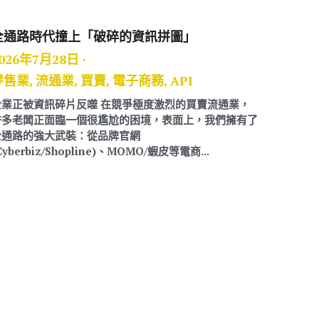
全通路時代撞上「破碎的資訊拼圖」
026年7月28日
·
零售業,
流通業,
買賣,
電子商務,
API
企業正被資訊碎片反噬 在競爭極度激烈的買賣流通業，
許多老闆正面臨一個很尷尬的困境，表面上，我們擁有了
全通路的強大武裝：從品牌官網
Cyberbiz/Shopline)、MOMO/蝦皮等電商...