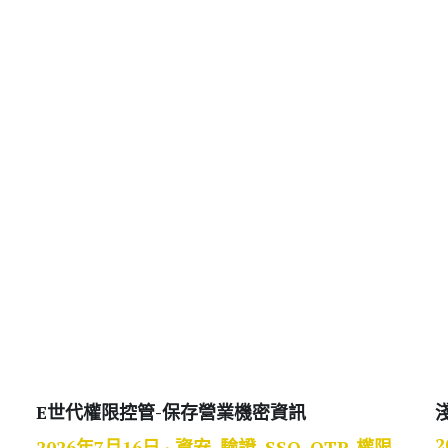
E世代權限控管-保存營業機密資訊
2
2026年7月16日
·
資安,
驗證,
SSO,
OTP,
權限