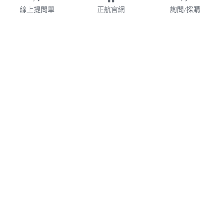
線上提問單
正航官網
詢問/採購
財團法人
WMS
加盟連鎖
鋼鐵業
業務諮詢專線 02-77209699 分機 528
webservice@chi.com.tw
紡織
COPYRIGHT © 2026 CHING HANG INFORMATION 
帳款管理
CO.,LTD. 
正航資訊保留隨時調整產品規格、變更、複製、停止使用及修
改服務內容與相關資訊的權利。中文所提產品名稱，分別隸屬
食品餐飲
該註冊公司所有。產品規格與服務因個案不同有所差異，內容
得隨時更新或調整
請定期查閱
，如有變更恕不另行通知，敬請
食品雲
理解配合。
V7.0
隱私政策