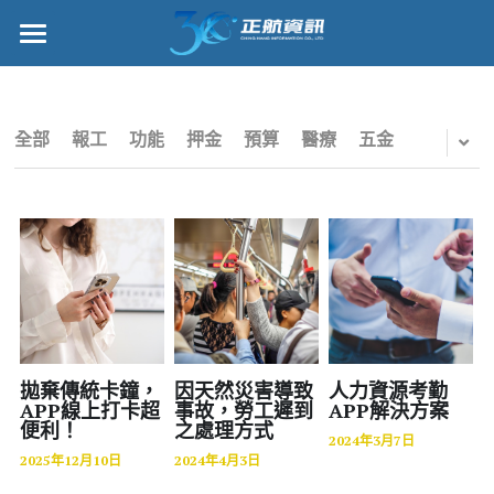
×
部落格分類
正航首頁
所有博客分類
數位轉型
全部
報工
功能
押金
預算
醫療
五金
五金
管理功能
財務
標竿客戶
電子商務
詢問/採購
IPO
客戶服務
專案管理
正航願景
拋棄傳統卡鐘，
因天然災害導致
人力資源考勤
APP線上打卡超
事故，勞工遲到
APP解決方案
便利！
之處理方式
雲端
關於正航
2024年3月7日
2025年12月10日
2024年4月3日
打卡
工作機會
搜索