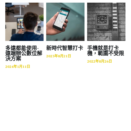
醫療
股東專區
ESG永續經營
金屬加工
隱私權政策指南
零售業
多遠都能使用-
新時代智慧打卡
手機就是打卡
聯絡正航
遠端辦公數位解
機，範圍不受限
食品安全
2023年8月21日
決方案
2022年8月26日
MES 車間管理
2024年1月11日
標竿客戶
電子發票
圖書印刷出版
研討會展覽