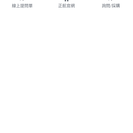
線上提問單
正航官網
詢問/採購
財團法人
WMS
加盟連鎖
鋼鐵業
業務諮詢專線 02-77209699 分機 528
webservice@chi.com.tw
紡織
COPYRIGHT © 2026 CHING HANG INFORMATION 
帳款管理
CO.,LTD. 
正航資訊保留隨時調整產品規格、變更、複製、停止使用及修
改服務內容與相關資訊的權利。中文所提產品名稱，分別隸屬
食品餐飲
該註冊公司所有。產品規格與服務因個案不同有所差異，內容
得隨時更新或調整
請定期查閱
，如有變更恕不另行通知，敬請
食品雲
理解配合。
V7.0
隱私政策