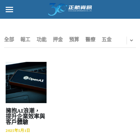
×
部落格分類
正航首頁
所有博客分類
數位轉型
全部
報工
功能
押金
預算
醫療
五金
五金
管理功能
財務
標竿客戶
電子商務
詢問/採購
IPO
客戶服務
專案管理
正航願景
擁抱AI浪潮，
提升企業效率與
客戶體驗
雲端
關於正航
2025年5月1日
打卡
工作機會
搜索