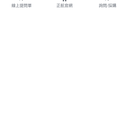
線上提問單
正航官網
詢問/採購
財團法人
WMS
加盟連鎖
鋼鐵業
業務諮詢專線 02-77209699 分機 528
webservice@chi.com.tw
紡織
COPYRIGHT © 2026 CHING HANG INFORMATION 
帳款管理
CO.,LTD. 
正航資訊保留隨時調整產品規格、變更、複製、停止使用及修
改服務內容與相關資訊的權利。中文所提產品名稱，分別隸屬
食品餐飲
該註冊公司所有。產品規格與服務因個案不同有所差異，內容
得隨時更新或調整
請定期查閱
，如有變更恕不另行通知，敬請
食品雲
理解配合。
V7.0
隱私政策