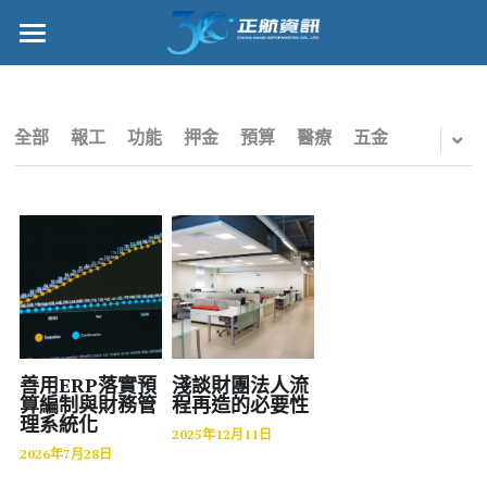
×
部落格分類
正航首頁
所有博客分類
數位轉型
全部
報工
功能
押金
預算
醫療
五金
五金
管理功能
財務
標竿客戶
電子商務
詢問/採購
IPO
客戶服務
專案管理
正航願景
善用ERP落實預
淺談財團法人流
算編制與財務管
程再造的必要性
理系統化
雲端
關於正航
2025年12月11日
2026年7月28日
打卡
工作機會
搜索