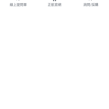
線上提問單
正航官網
詢問/採購
財團法人
WMS
加盟連鎖
鋼鐵業
業務諮詢專線 02-77209699 分機 528
webservice@chi.com.tw
紡織
COPYRIGHT © 2026 CHING HANG INFORMATION 
帳款管理
CO.,LTD. 
正航資訊保留隨時調整產品規格、變更、複製、停止使用及修
改服務內容與相關資訊的權利。中文所提產品名稱，分別隸屬
食品餐飲
該註冊公司所有。產品規格與服務因個案不同有所差異，內容
得隨時更新或調整
請定期查閱
，如有變更恕不另行通知，敬請
食品雲
理解配合。
V7.0
隱私政策