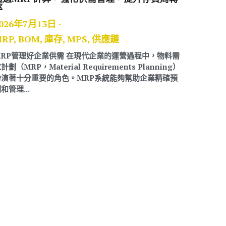
,
食品安全,
026 年夏天，國內爆發
」超標風波，上千公噸的
、零售與加工食品大廠。
的脆...