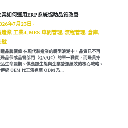
企業如何運用ERP系統協助品質改善
026年7月23日
·
製造業 工業4,
MES 車間管理,
流程管理,
倉庫,
批號
創造品牌價值 在現代製造業的轉型浪潮中，品質已不再
僅是品保或品管部門（QA/QC）的單一職責，而是貫穿
產品生命週期、供應鏈生態與企業營運績效的核心戰略。
傳統 OEM 代工演進至 ODM 乃...