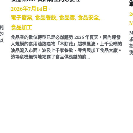
2026年7月14日
·
市專櫃,
電子商務,
連鎖
電子發票,
食品餐飲,
食品雲
食品加工
市場中，品牌經營已不再只是單純
進入了實體店面與電子商務並存的
食品業的數位轉型已是必然趨勢 2
消費行為轉變、支付方式多元化以
大規模的食用油致癌物「苯駢芘
，企業如何有效整合第一...
油品流入市面，波及上千家餐飲
這場危機無情地揭露了食品供應鏈