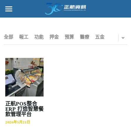
×
部落格分類
正航首頁
所有博客分類
數位轉型
全部
報工
功能
押金
預算
醫療
五金
五金
管理功能
財務
標竿客戶
電子商務
詢問/採購
IPO
客戶服務
專案管理
正航願景
正航POS整合
ERP 打造智慧餐
飲管理平台
雲端
關於正航
2026年5月21日
打卡
工作機會
搜索