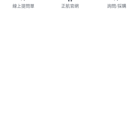
線上提問單
正航官網
詢問/採購
財團法人
WMS
加盟連鎖
鋼鐵業
業務諮詢專線 02-77209699 分機 528
webservice@chi.com.tw
紡織
COPYRIGHT © 2026 CHING HANG INFORMATION 
帳款管理
CO.,LTD. 
正航資訊保留隨時調整產品規格、變更、複製、停止使用及修
改服務內容與相關資訊的權利。中文所提產品名稱，分別隸屬
食品餐飲
該註冊公司所有。產品規格與服務因個案不同有所差異，內容
得隨時更新或調整
請定期查閱
，如有變更恕不另行通知，敬請
食品雲
理解配合。
V7.0
隱私政策