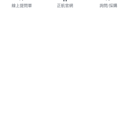
線上提問單
正航官網
詢問/採購
財團法人
WMS
加盟連鎖
鋼鐵業
業務諮詢專線 02-77209699 分機 528
webservice@chi.com.tw
紡織
COPYRIGHT © 2026 CHING HANG INFORMATION 
帳款管理
CO.,LTD. 
正航資訊保留隨時調整產品規格、變更、複製、停止使用及修
改服務內容與相關資訊的權利。中文所提產品名稱，分別隸屬
食品餐飲
該註冊公司所有。產品規格與服務因個案不同有所差異，內容
得隨時更新或調整
請定期查閱
，如有變更恕不另行通知，敬請
食品雲
理解配合。
V7.0
隱私政策