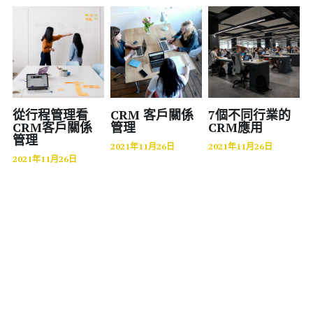
醫療
股東專區
ESG永續經營
金屬加工
隱私權政策指南
零售業
從行程管理看
CRM 客戶關係
7個不同行業的
聯絡正航
CRM客戶關係
管理
CRM應用
食品安全
管理
2021年11月26日
2021年11月26日
MES 車間管理
2021年11月26日
標竿客戶
電子發票
圖書印刷出版
研討會展覽