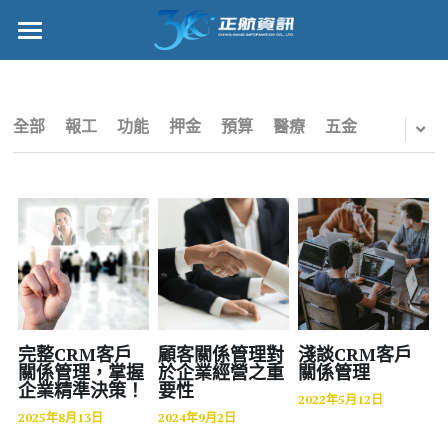
×
部落格分類
正航首頁
所有博客分類
數位轉型
全部
報工
功能
押金
預算
醫療
五金
五金
管理功能
財務
標竿客戶
電子商務
詢問/採購
IPO
客戶服務
專案管理
正航願景
完整CRM客戶
顧客關係管理對
淺談CRM客戶
關係管理，掌握
於企業經營之重
關係管理
企業精準決策！
要性
雲端
關於正航
2022年5月12日
2025年8月13日
2024年9月2日
打卡
工作機會
搜索