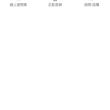
線上提問單
正航官網
詢問/採購
財團法人
WMS
加盟連鎖
鋼鐵業
業務諮詢專線 02-77209699 分機 528
webservice@chi.com.tw
紡織
COPYRIGHT © 2026 CHING HANG INFORMATION 
帳款管理
CO.,LTD. 
正航資訊保留隨時調整產品規格、變更、複製、停止使用及修
改服務內容與相關資訊的權利。中文所提產品名稱，分別隸屬
食品餐飲
該註冊公司所有。產品規格與服務因個案不同有所差異，內容
得隨時更新或調整
請定期查閱
，如有變更恕不另行通知，敬請
食品雲
理解配合。
V7.0
隱私政策