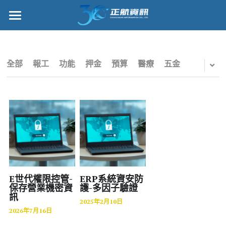
×
部落格分類
正航首頁
所有博客分類
數位轉型
全部
報工
功能
押金
預算
醫療
五金
五金
管理功能
財務
標竿客戶
電子商務
詢問/採購
IPO
客戶服務
專案管理
正航願景
E世代權限控管-
ERP系統資安防
保存營業機密資
護-多因子驗證
訊
雲端
關於正航
2025年2月10日
2026年7月16日
打卡
工作機會
搜索