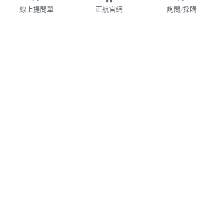
線上提問單
正航官網
詢問/採購
財團法人
WMS
加盟連鎖
鋼鐵業
業務諮詢專線 02-77209699 分機 528
webservice@chi.com.tw
紡織
COPYRIGHT © 2026 CHING HANG INFORMATION 
帳款管理
CO.,LTD. 
正航資訊保留隨時調整產品規格、變更、複製、停止使用及修
改服務內容與相關資訊的權利。中文所提產品名稱，分別隸屬
食品餐飲
該註冊公司所有。產品規格與服務因個案不同有所差異，內容
得隨時更新或調整
請定期查閱
，如有變更恕不另行通知，敬請
食品雲
理解配合。
V7.0
隱私政策