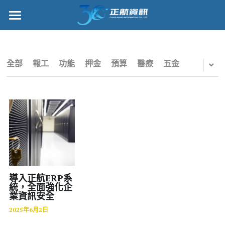
×
部落格分類
正航首頁
所有博客分類
數位轉型
全部
報工
功能
押金
預算
醫療
五金
五金
管理功能
財務
標竿客戶
電子商務
詢問/採購
IPO
客戶服務
專案管理
正航願景
導入正航ERP系
統，全面強化企
業資訊安全
雲端
關於正航
2025年6月2日
打卡
工作機會
搜索