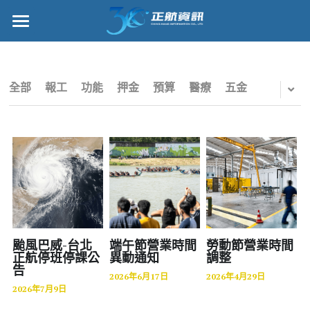
×
部落格分類
正航首頁
所有博客分類
數位轉型
全部
報工
功能
押金
預算
醫療
五金
五金
管理功能
財務
標竿客戶
電子商務
詢問/採購
IPO
客戶服務
專案管理
正航願景
颱風巴威-台北
端午節營業時間
勞動節營業時間
正航停班停課公
異動通知
調整
告
雲端
關於正航
2026年6月17日
2026年4月29日
2026年7月9日
打卡
工作機會
搜索