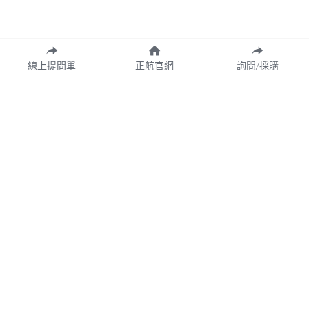
線上提問單
正航官網
詢問/採購
業務諮詢專線 02-77209699 分機 528
webservice@chi.com.tw
COPYRIGHT © 2026 CHING HANG INFORMATION 
CO.,LTD. 
正航資訊保留隨時調整產品規格、變更、複製、停止使用及修
改服務內容與相關資訊的權利。中文所提產品名稱，分別隸屬
該註冊公司所有。產品規格與服務因個案不同有所差異，內容
得隨時更新或調整
請定期查閱
，如有變更恕不另行通知，敬請