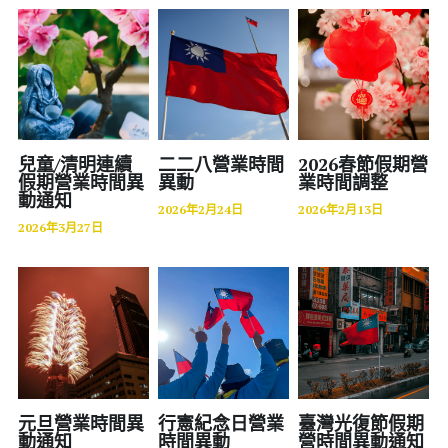
醫療
股東專區
ESG永續經營
金屬加工
隱私權政策指南
零售業
兒童/清明連續
二二八營業時間
2026春節假期營
聯絡正航
假期營業時間異
異動
業時間調整
食品安全
動通知
2026年2月24日
2026年2月13日
MES 車間管理
2026年3月27日
標竿客戶
電子發票
圖書印刷出版
研討會展覽
元旦營業時間異
行憲紀念日營業
臺灣光復節假期
動通知
時間異動
營時間異動通知