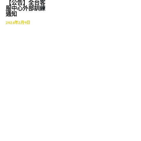
【公告】全台客
服中心外部訓練
財團法人
通知
2024年2月9日
WMS
加盟連鎖
鋼鐵業
紡織
帳款管理
食品餐飲
食品雲