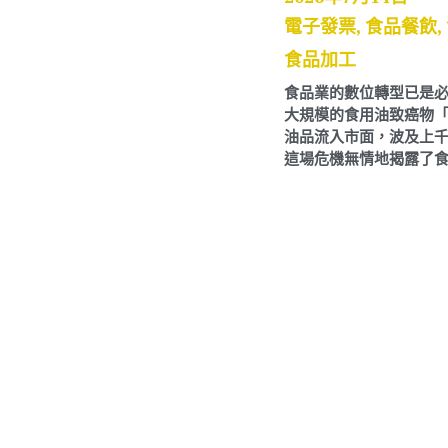
電子發票,
食品餐飲,
食品雲,
食品安全,
食品加工
食品業的數位轉型已是必然趨勢 2026 年夏天，國內爆
大規模的食用油致癌物「苯駢芘」超標風波，上千公噸
油品流入市面，波及上千家餐飲、零售與加工食品大廠
這場危機無情地揭露了食品供應鏈的脆...