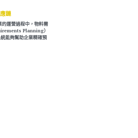
標竿客戶,
HR 人事 薪資 考勤,
考勤,
連鎖,
加盟連鎖
茶，自古以來擁有數千年歷史，唐朝詩人白居易曾用“琴
裡知聞唯淥水，茶中故舊是蒙山”來形容茶的韻味，令人
回味無窮。因此GD公司耗資數千萬，於臺北成立了手搖
茶研究院，並致力於探索臺灣手搖茶文化。除研究...