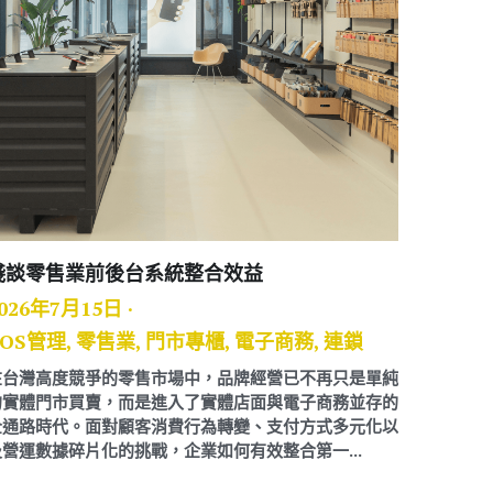
淺談零售業前後台系統整合效益
026年7月15日
·
OS管理,
零售業,
門市專櫃,
電子商務,
連鎖
在台灣高度競爭的零售市場中，品牌經營已不再只是單純
的實體門市買賣，而是進入了實體店面與電子商務並存的
全通路時代。面對顧客消費行為轉變、支付方式多元化以
及營運數據碎片化的挑戰，企業如何有效整合第一...