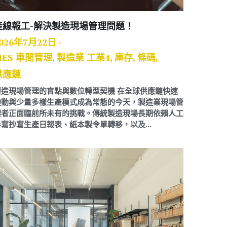
產線報工-解決製造現場管理問題！
026年7月22日
·
MES 車間管理,
製造業 工業4,
庫存,
條碼,
供應鏈
製造現場管理的盲點與數位轉型契機 在全球供應鏈快速
變動與少量多樣生產模式成為常態的今天，製造業現場管
理者正面臨前所未有的挑戰。傳統製造現場長期依賴人工
手寫抄寫生產日報表、紙本製令單轉移，以及...