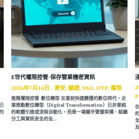
E世代權限控管-保存營業機密資訊
2
2026年7月16日
·
資安,
驗證,
SSO,
OTP,
權限
P
費
進階權限控管-數位轉型 在當前快速變遷的數位時代，企
已
業推動數位轉型（Digital Transformation）已非單純
的
的軟體引進或流程自動化，而是一場關乎營運架構、組織
分工與資訊安全的全...